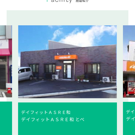
Facility
施設紹介
デ
デイフィットＡＳＲＥ和
デ
デイフィットＡＳＲＥ和 えだまつ