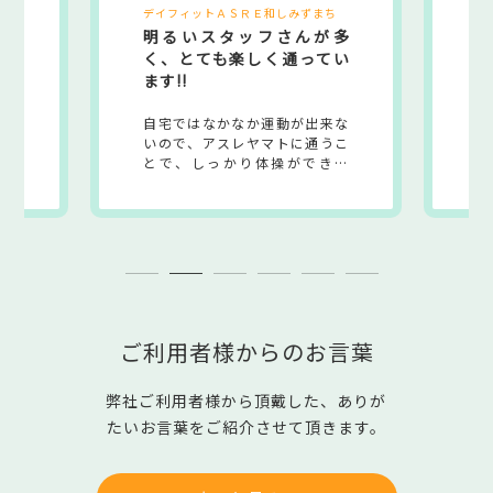
ち
デイフィットＡＳＲＥ和はなみずき
デ
多
通い始めて5年になりま
1
い
す。
来な
85歳の時から通って、5年にな
い
うこ
ります。3つの事業所を見学し
優
ま
た中から、運動がしたい為、こ
て
リエ
こに決めました!!
の
って
る
ビス
自
業所
す
。ど
こ
ッフ
で
ご利用者様からのお言葉
弊社ご利用者様から頂戴した、ありが
たいお言葉をご紹介させて頂きます。